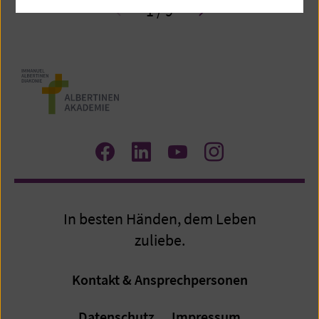
1 / 9
Zum
Zum
Zum
Zum
Facebook
LinkedIn
YouTube
Instagram
Profil
Profil
Profil
Profil
In besten Händen, dem Leben
zuliebe.
Kontakt & Ansprechpersonen
Datenschutz
Impressum