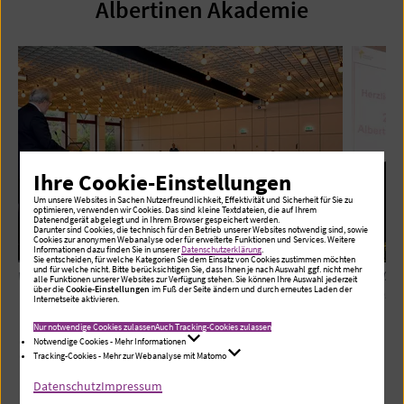
Albertinen Akademie
Ihre Cookie-Einstellungen
Um unsere Websites in Sachen Nutzerfreundlichkeit, Effektivität und Sicherheit für Sie zu
optimieren, verwenden wir Cookies. Das sind kleine Textdateien, die auf Ihrem
Datenendgerät abgelegt und in Ihrem Browser gespeichert werden.
Darunter sind Cookies, die technisch für den Betrieb unserer Websites notwendig sind, sowie
Cookies zur anonymen Webanalyse oder für erweiterte Funktionen und Services. Weitere
Informationen dazu finden Sie in unserer
Datenschutzerklärung
.
Sie entscheiden, für welche Kategorien Sie dem Einsatz von Cookies zustimmen möchten
und für welche nicht. Bitte berücksichtigen Sie, dass Ihnen je nach Auswahl ggf. nicht mehr
Volles Haus im Großen Saal
Begrüßung
alle Funktionen unserer Websites zur Verfügung stehen. Sie können Ihre Auswahl jederzeit
über die
Cookie-Einstellungen
im Fuß der Seite ändern und durch erneutes Laden der
Dr. Stefan
Internetseite aktivieren.
Nur notwendige Cookies zulassen
Auch Tracking-Cookies zulassen
Notwendige Cookies - Mehr Informationen
Tracking-Cookies - Mehr zur Webanalyse mit Matomo
Datenschutz
Impressum