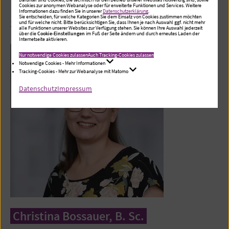
Cookies zur anonymen Webanalyse oder für erweiterte Funktionen und Services. Weitere
Informationen dazu finden Sie in unserer
Datenschutzerklärung
.
Sie entscheiden, für welche Kategorien Sie dem Einsatz von Cookies zustimmen möchten
Sie haben Fragen?
und für welche nicht. Bitte berücksichtigen Sie, dass Ihnen je nach Auswahl ggf. nicht mehr
alle Funktionen unserer Websites zur Verfügung stehen. Sie können Ihre Auswahl jederzeit
über die
Cookie-Einstellungen
im Fuß der Seite ändern und durch erneutes Laden der
Internetseite aktivieren.
Nur notwendige Cookies zulassen
Auch Tracking-Cookies zulassen
Notwendige Cookies - Mehr Informationen
Tracking-Cookies - Mehr zur Webanalyse mit Matomo
Datenschutz
Impressum
Christina Bossauer, B. Sc.