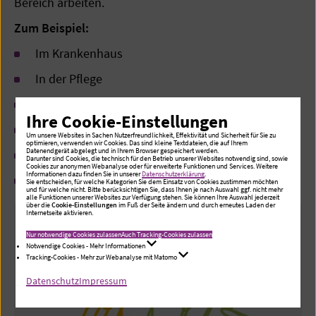
Bereich arbeiten.
Zum Beispiel:
Im Krankenhaus
In der Pflege
In der Therapie
Ihre Cookie-Einstellungen
In der Altenpflege
Um unsere Websites in Sachen Nutzerfreundlichkeit, Effektivität und Sicherheit für Sie zu
optimieren, verwenden wir Cookies. Das sind kleine Textdateien, die auf Ihrem
Datenendgerät abgelegt und in Ihrem Browser gespeichert werden.
In der Betreuung
Darunter sind Cookies, die technisch für den Betrieb unserer Websites notwendig sind, sowie
Cookies zur anonymen Webanalyse oder für erweiterte Funktionen und Services. Weitere
Informationen dazu finden Sie in unserer
Datenschutzerklärung
.
In der Verwaltung von Pflege-Einrichtungen
Sie entscheiden, für welche Kategorien Sie dem Einsatz von Cookies zustimmen möchten
und für welche nicht. Bitte berücksichtigen Sie, dass Ihnen je nach Auswahl ggf. nicht mehr
alle Funktionen unserer Websites zur Verfügung stehen. Sie können Ihre Auswahl jederzeit
über die
Cookie-Einstellungen
im Fuß der Seite ändern und durch erneutes Laden der
Internetseite aktivieren.
Nur notwendige Cookies zulassen
Auch Tracking-Cookies zulassen
Notwendige Cookies - Mehr Informationen
Tracking-Cookies - Mehr zur Webanalyse mit Matomo
Datenschutz
Impressum