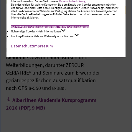
ZUR SEMINARÜBERSICHT KOMMUNIKATION
Informationen dazu finden Sie in unserer
Datenschutzerklärung
.
Sie entscheiden, für welche Kategorien Sie dem Einsatz von Cookies zustimmen möchten
& FÜHRUNG
und für welche nicht. Bitte berücksichtigen Sie, dass Ihnen je nach Auswahl ggf. nicht mehr
alle Funktionen unserer Websites zur Verfügung stehen. Sie können Ihre Auswahl jederzeit
über die
Cookie-Einstellungen
im Fuß der Seite ändern und durch erneutes Laden der
Internetseite aktivieren.
Nur notwendige Cookies zulassen
Auch Tracking-Cookies zulassen
Albertinen Akademie
Notwendige Cookies - Mehr Informationen
Tracking-Cookies - Mehr zur Webanalyse mit Matomo
Kursprogramm 2026
Datenschutz
Impressum
Das Komplettprogramm der Albertinen
Akademie 2026 mit allen Kursen und
Weiterbildungen, darunter ZERCUR
GERIATRIE® und Seminare zum Erwerb der
geriatriespezifischen Zusatzqualifikation
nach OPS 8-550 und 8-98a.
Albertinen Akademie Kursprogramm
2026
(PDF, 9 MB)