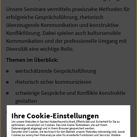
Unsere Seminare vermitteln praxisnahe Methoden für
erfolgreiche Gesprächsführung, rhetorisch
überzeugende Kommunikation und konstruktive
Konfliktlösung. Dabei spielen auch kultursensible
Kommunikation und der professionelle Umgang mit
Diversität eine wichtige Rolle.
Themen im Überblick:
wertschätzende Gesprächsführung
rhetorisch sicher kommunizieren
schwierige Gespräche und Konflikte konstruktiv
gestalten
kultursensible Kommunikation und Diversität im
Ihre Cookie-Einstellungen
Berufsalltag
Um unsere Websites in Sachen Nutzerfreundlichkeit, Effektivität und Sicherheit für Sie zu
optimieren, verwenden wir Cookies. Das sind kleine Textdateien, die auf Ihrem
Datenendgerät abgelegt und in Ihrem Browser gespeichert werden.
Darunter sind Cookies, die technisch für den Betrieb unserer Websites notwendig sind, sowie
Cookies zur anonymen Webanalyse oder für erweiterte Funktionen und Services. Weitere