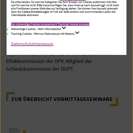
Sie entscheiden, für welche Kategorien Sie dem Einsatz von Cookies zustimmen möchten
und für welche nicht. Bitte berücksichtigen Sie, dass Ihnen je nach Auswahl ggf. nicht mehr
Das Seminar gibt Beispiele aus der Ethikarbeit und
alle Funktionen unserer Websites zur Verfügung stehen. Sie können Ihre Auswahl jederzeit
über die
Cookie-Einstellungen
im Fuß der Seite ändern und durch erneutes Laden der
Internetseite aktivieren.
Raum für eigene Erfahrungen der Teilnehmenden.
Nur notwendige Cookies zulassen
Auch Tracking-Cookies zulassen
Referent:innen
Notwendige Cookies - Mehr Informationen
Tracking-Cookies - Mehr zur Webanalyse mit Matomo
Dipl.-Psych. Ann Kathrin Scheerer
Datenschutz
Impressum
Psychoanalytikerin (DPV, DGPT, IPV), Leiterin der
Ethikkommission der DPV, Mitglied der
Schiedskommission der DGPT.
ZUR ÜBERSICHT VORMITTAGSSEMINARE