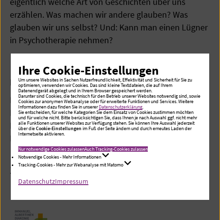
eigentlich welche Art von Geschichten über uns
erzählen. Was machen wir andere glauben? Was
glauben wir uns selbst? Und: Kann man einen Lügner
in Psychotherapie nehmen?
Referent / Referentin
Ihre Cookie-Einstellungen
Prof. Dr. Timo Storck
Um unsere Websites in Sachen Nutzerfreundlichkeit, Effektivität und Sicherheit für Sie zu
optimieren, verwenden wir Cookies. Das sind kleine Textdateien, die auf Ihrem
Datenendgerät abgelegt und in Ihrem Browser gespeichert werden.
Darunter sind Cookies, die technisch für den Betrieb unserer Websites notwendig sind, sowie
Prof. Dr. phil. habil., Dipl.-Psych., psychologischer
Cookies zur anonymen Webanalyse oder für erweiterte Funktionen und Services. Weitere
Informationen dazu finden Sie in unserer
Datenschutzerklärung
.
Psychotherapeut (AP/TP), Professor für Klinische
Sie entscheiden, für welche Kategorien Sie dem Einsatz von Cookies zustimmen möchten
und für welche nicht. Bitte berücksichtigen Sie, dass Ihnen je nach Auswahl ggf. nicht mehr
Psychologie und Psychotherapie an der
alle Funktionen unserer Websites zur Verfügung stehen. Sie können Ihre Auswahl jederzeit
über die
Cookie-Einstellungen
im Fuß der Seite ändern und durch erneutes Laden der
Internetseite aktivieren.
Psychologischen Hochschule Berlin.
Nur notwendige Cookies zulassen
Auch Tracking-Cookies zulassen
Notwendige Cookies - Mehr Informationen
Tracking-Cookies - Mehr zur Webanalyse mit Matomo
Zu den Hauptvorträgen
Datenschutz
Impressum