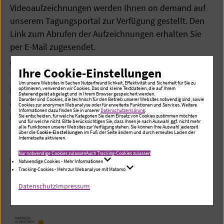
Videoaufzeichnungen werden Ihnen on demand auf
unserem Tagungsportal zur Verfügung gestellt. Den
Link zum Abrufen der Aufzeichnungen erhalten Sie
per E-Mail zugesendet.
Wenn Sie sich später anmelden und den Link zum
Ihre Cookie-Einstellungen
Tagungsportal nach Mitte Juli zugesendet
Um unsere Websites in Sachen Nutzerfreundlichkeit, Effektivität und Sicherheit für Sie zu
bekommen, verkürzt sich der Verfügungszeitraum
optimieren, verwenden wir Cookies. Das sind kleine Textdateien, die auf Ihrem
Datenendgerät abgelegt und in Ihrem Browser gespeichert werden.
Darunter sind Cookies, die technisch für den Betrieb unserer Websites notwendig sind, sowie
entsprechend. Eine Verlängerung über den 30.11.2025
Cookies zur anonymen Webanalyse oder für erweiterte Funktionen und Services. Weitere
Informationen dazu finden Sie in unserer
Datenschutzerklärung
.
hinaus ist grundsätzlich nicht möglich.
Sie entscheiden, für welche Kategorien Sie dem Einsatz von Cookies zustimmen möchten
und für welche nicht. Bitte berücksichtigen Sie, dass Ihnen je nach Auswahl ggf. nicht mehr
alle Funktionen unserer Websites zur Verfügung stehen. Sie können Ihre Auswahl jederzeit
über die
Cookie-Einstellungen
im Fuß der Seite ändern und durch erneutes Laden der
Internetseite aktivieren.
Nur notwendige Cookies zulassen
Auch Tracking-Cookies zulassen
Notwendige Cookies - Mehr Informationen
FAQ VIDEOAUFZEICHNUNG
Tracking-Cookies - Mehr zur Webanalyse mit Matomo
Datenschutz
Impressum