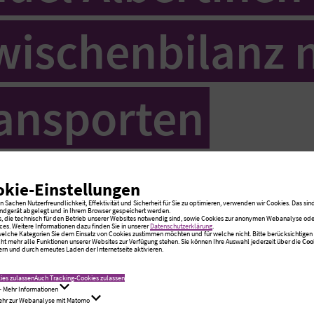
wischenbilanz 
ransporten
chen sich sechs Tonnen Hilfsgüte
okie-Einstellungen
ische Grenze - auch durch Ihre Sp
 Sachen Nutzerfreundlichkeit, Effektivität und Sicherheit für Sie zu optimieren, verwenden wir Cookies. Das sind
ndgerät abgelegt und in Ihrem Browser gespeichert werden.
s, die technisch für den Betrieb unserer Websites notwendig sind, sowie Cookies zur anonymen Webanalyse oder
ces. Weitere Informationen dazu finden Sie in unserer
Datenschutzerklärung
.
Transport das Logistikzentrum in W
 welche Kategorien Sie dem Einsatz von Cookies zustimmen möchten und für welche nicht. Bitte berücksichtigen S
cht mehr alle Funktionen unserer Websites zur Verfügung stehen. Sie können Ihre Auswahl jederzeit über die
Coo
rn und durch erneutes Laden der Internetseite aktivieren.
. Mai folgt dann die fünfte Tour.
ies zulassen
Auch Tracking-Cookies zulassen
- Mehr Informationen
Mehr zur Webanalyse mit Matomo