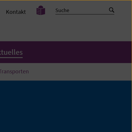
Leichte
Suche
Suche
Kontakt
Sprache
starten
tuelles
 Transporten