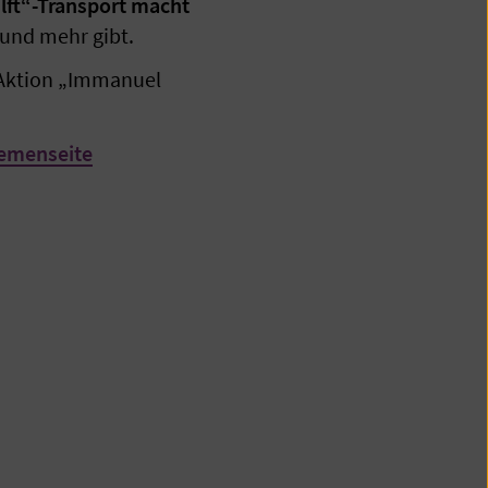
lft“-Transport macht
rund mehr gibt.
 Aktion „Immanuel
hemenseite