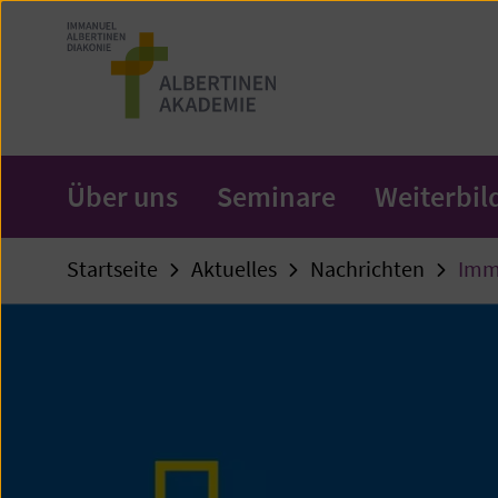
Zum
Seiteninhalt
springen
Über uns
Seminare
Weiterbi
Startseite
Aktuelles
Nachrichten
Imma