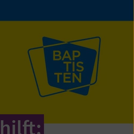
ilft: