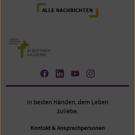
ALLE NACHRICHTEN
Zum
Zum
Zum
Zum
Facebook
LinkedIn
YouTube
Instagram
Profil
Profil
Profil
Profil
In besten Händen, dem Leben
zuliebe.
Kontakt & Ansprechpersonen