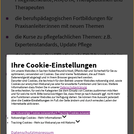
Therapeuten
die berufspädagogischen Fortbildungen für
Praxisanleiter:innen mit neuen Themen
die Kurse zu pflegefachlichen Themen: z.B.
Expertenstandards, Update Pflege
den K1-Kurs: Qualifikation als Ethikberater:in im
Gesundheitswesen
Ihre Cookie-Einstellungen
Um unsere Websites in Sachen Nutzerfreundlichkeit, Effektivität und Sicherheit für Sie zu
Sprachkurse:
optimieren, verwenden wir Cookies. Das sind kleine Textdateien, die auf Ihrem
Datenendgerät abgelegt und in Ihrem Browser gespeichert werden.
Deutschkurse für Pflegefachkräfte (auch als
Darunter sind Cookies, die technisch für den Betrieb unserer Websites notwendig sind, sowie
Cookies zur anonymen Webanalyse oder für erweiterte Funktionen und Services. Weitere
Informationen dazu finden Sie in unserer
Datenschutzerklärung
.
Online-Seminar)
Sie entscheiden, für welche Kategorien Sie dem Einsatz von Cookies zustimmen möchten
und für welche nicht. Bitte berücksichtigen Sie, dass Ihnen je nach Auswahl ggf. nicht mehr
English for Hospitaladministrators und English for
alle Funktionen unserer Websites zur Verfügung stehen. Sie können Ihre Auswahl jederzeit
über die
Cookie-Einstellungen
im Fuß der Seite ändern und durch erneutes Laden der
Nurse Managers and HR Staff (Online-Seminare)
Internetseite aktivieren.
Nur notwendige Cookies zulassen
Auch Tracking-Cookies zulassen
Excel und PowerPoint Praxisworkshop und Kurse
Notwendige Cookies - Mehr Informationen
für Einsteiger (Online-Seminare)
Tracking-Cookies - Mehr zur Webanalyse mit Matomo
Datenschutz
Impressum